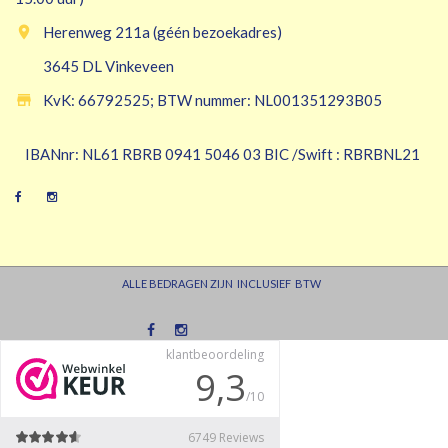

Herenweg 211a (géén bezoekadres)
3645 DL Vinkeveen

KvK: 66792525; BTW nummer: NL001351293B05
IBANnr: NL61 RBRB 0941 5046 03 BIC /Swift : RBRBNL21
ALLE BEDRAGEN ZIJN INCLUSIEF BTW