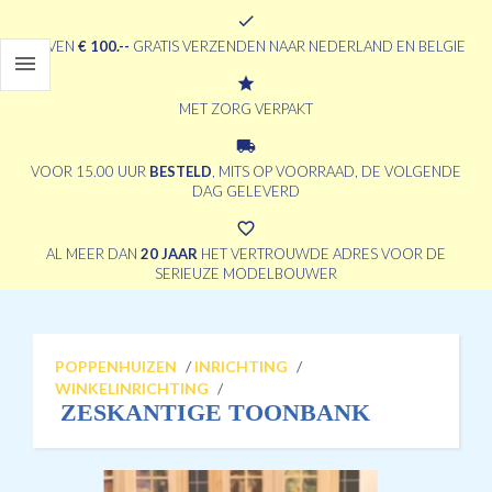
check
BOVEN
€ 100.--
GRATIS VERZENDEN NAAR NEDERLAND EN BELGIE

grade
MET ZORG VERPAKT
local_shipping
VOOR 15.00 UUR
BESTELD
, MITS OP VOORRAAD, DE VOLGENDE
DAG GELEVERD
favorite_border
AL MEER DAN
20 JAAR
HET VERTROUWDE ADRES VOOR DE
SERIEUZE MODELBOUWER
POPPENHUIZEN
/
INRICHTING
/
WINKELINRICHTING
/
ZESKANTIGE TOONBANK