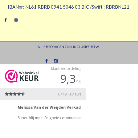
IBANnr: NL61 RBRB 0941 5046 03 BIC /Swift : RBRBNL21
ALLE BEDRAGEN ZIJN INCLUSIEF BTW