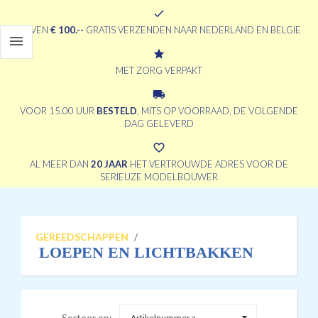
check
BOVEN
€ 100.--
GRATIS VERZENDEN NAAR NEDERLAND EN BELGIE

grade
MET ZORG VERPAKT
local_shipping
VOOR 15.00 UUR
BESTELD
, MITS OP VOORRAAD, DE VOLGENDE
DAG GELEVERD
favorite_border
AL MEER DAN
20 JAAR
HET VERTROUWDE ADRES VOOR DE
SERIEUZE MODELBOUWER
GEREEDSCHAPPEN
/
LOEPEN EN LICHTBAKKEN
Sorteer op:
Artikelnummer a...