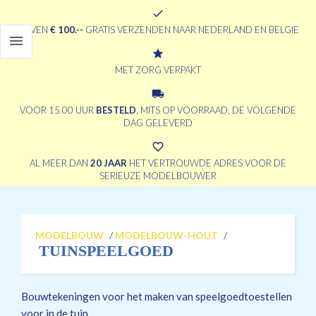
check
BOVEN
€ 100.--
GRATIS VERZENDEN NAAR NEDERLAND EN BELGIE

grade
MET ZORG VERPAKT
local_shipping
VOOR 15.00 UUR
BESTELD
, MITS OP VOORRAAD, DE VOLGENDE
DAG GELEVERD
favorite_border
AL MEER DAN
20 JAAR
HET VERTROUWDE ADRES VOOR DE
SERIEUZE MODELBOUWER
MODELBOUW
/
MODELBOUW-HOUT
/
TUINSPEELGOED
Bouwtekeningen voor het maken van speelgoedtoestellen
voor in de tuin.