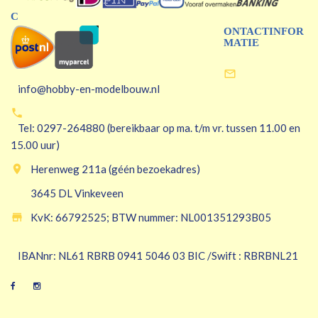
C
ONTACTINFOR
MATIE

info@hobby-en-modelbouw.nl

Tel: 0297-264880 (bereikbaar op ma. t/m vr. tussen 11.00 en
15.00 uur)

Herenweg 211a (géén bezoekadres)
3645 DL Vinkeveen

KvK: 66792525; BTW nummer: NL001351293B05
IBANnr: NL61 RBRB 0941 5046 03 BIC /Swift : RBRBNL21