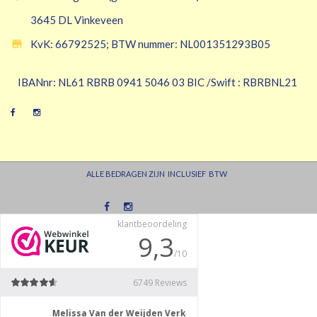
3645 DL Vinkeveen

KvK: 66792525; BTW nummer: NL001351293B05
IBANnr: NL61 RBRB 0941 5046 03 BIC /Swift : RBRBNL21
ALLE BEDRAGEN ZIJN INCLUSIEF BTW