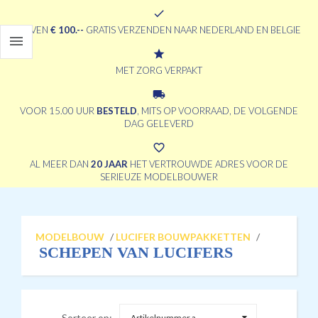
check
BOVEN
€ 100.--
GRATIS VERZENDEN NAAR NEDERLAND EN BELGIE

grade
MET ZORG VERPAKT
local_shipping
VOOR 15.00 UUR
BESTELD
, MITS OP VOORRAAD, DE VOLGENDE
DAG GELEVERD
favorite_border
AL MEER DAN
20 JAAR
HET VERTROUWDE ADRES VOOR DE
SERIEUZE MODELBOUWER
MODELBOUW
/
LUCIFER BOUWPAKKETTEN
/
SCHEPEN VAN LUCIFERS
Sorteer op:
Artikelnummer a...