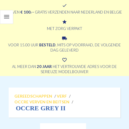
check
BOVEN
€ 100.--
GRATIS VERZENDEN NAAR NEDERLAND EN BELGIE

grade
MET ZORG VERPAKT
local_shipping
VOOR 15.00 UUR
BESTELD
, MITS OP VOORRAAD, DE VOLGENDE
DAG GELEVERD
favorite_border
AL MEER DAN
20 JAAR
HET VERTROUWDE ADRES VOOR DE
SERIEUZE MODELBOUWER
GEREEDSCHAPPEN
/
VERF
/
OCCRE VERVEN EN BEITSEN
/
OCCRE GREY II