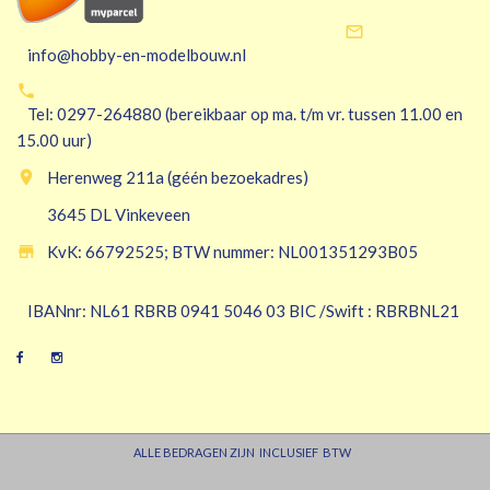

info@hobby-en-modelbouw.nl

Tel: 0297-264880 (bereikbaar op ma. t/m vr. tussen 11.00 en
15.00 uur)

Herenweg 211a (géén bezoekadres)
3645 DL Vinkeveen

KvK: 66792525; BTW nummer: NL001351293B05
IBANnr: NL61 RBRB 0941 5046 03 BIC /Swift : RBRBNL21
ALLE BEDRAGEN ZIJN INCLUSIEF BTW