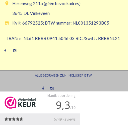

Herenweg 211a (géén bezoekadres)
3645 DL Vinkeveen

KvK: 66792525; BTW nummer: NL001351293B05
IBANnr: NL61 RBRB 0941 5046 03 BIC /Swift : RBRBNL21
ALLE BEDRAGEN ZIJN INCLUSIEF BTW