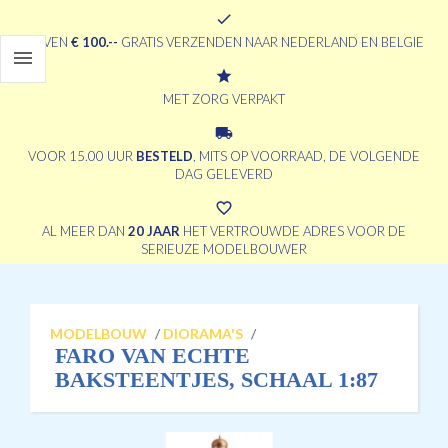
check
BOVEN
€ 100.--
GRATIS VERZENDEN NAAR NEDERLAND EN BELGIE

grade
MET ZORG VERPAKT
local_shipping
VOOR 15.00 UUR
BESTELD
, MITS OP VOORRAAD, DE VOLGENDE
DAG GELEVERD
favorite_border
AL MEER DAN
20 JAAR
HET VERTROUWDE ADRES VOOR DE
SERIEUZE MODELBOUWER
MODELBOUW
/
DIORAMA'S
/
FARO VAN ECHTE
BAKSTEENTJES, SCHAAL 1:87